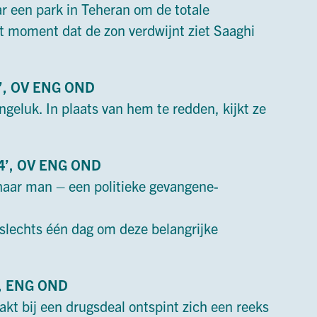
r een park in Teheran om de totale
et moment dat de zon verdwijnt ziet Saaghi
0’, OV ENG OND
geluk. In plaats van hem te redden, kijkt ze
 14’, OV ENG OND
haar man – een politieke gevangene-
slechts één dag om deze belangrijke
V, ENG OND
kt bij een drugsdeal ontspint zich een reeks