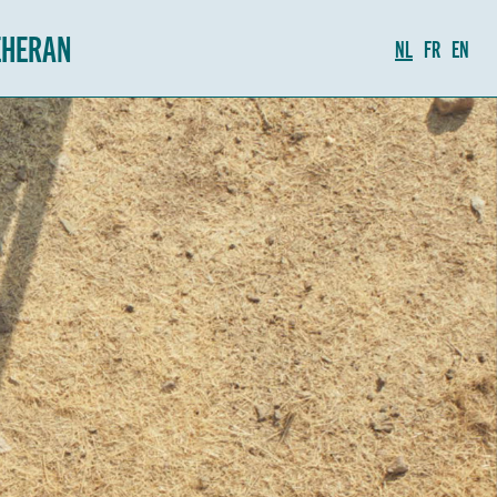
EHERAN
NL
FR
EN