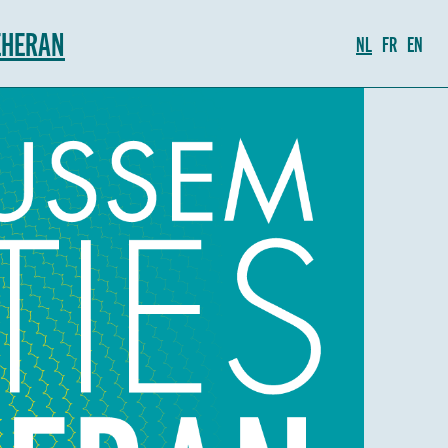
EHERAN
NL
FR
EN