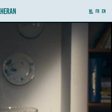
EHERAN
NL
FR
EN